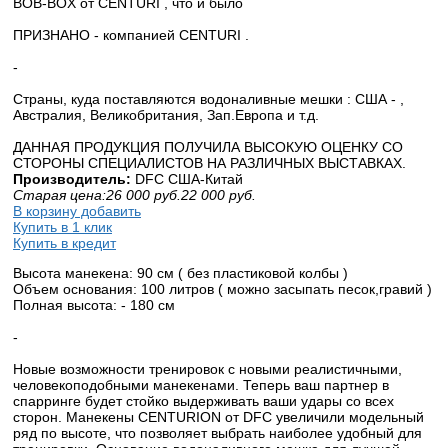
BOB-BOX от CENTURI , что и было
ПРИЗНАНО - компанией CENTURI .
-
Страны, куда поставляются водоналивные мешки : США - ,
Австралия, Великобритания, Зап.Европа и т.д.
ДАННАЯ ПРОДУКЦИЯ ПОЛУЧИЛА ВЫСОКУЮ ОЦЕНКУ СО
СТОРОНЫ СПЕЦИАЛИСТОВ НА РАЗЛИЧНЫХ ВЫСТАВКАХ.
Производитель:
DFС США-Китай
Старая цена:
26 000
руб.
22 000
руб.
В корзину добавить
Купить в 1 клик
Купить в кредит
Высота манекена: 90 см ( без пластиковой колбы )
Объем основания: 100 литров ( можно засыпать песок,гравий )
Полная высота: - 180 см
-
Новые возможности тренировок с новыми реалистичными,
человекоподобными манекенами. Теперь ваш партнер в
спарринге будет стойко выдерживать ваши удары со всех
сторон. Манекены CENTURION от DFC увеличили модельный
ряд по высоте, что позволяет выбрать наиболее удобный для