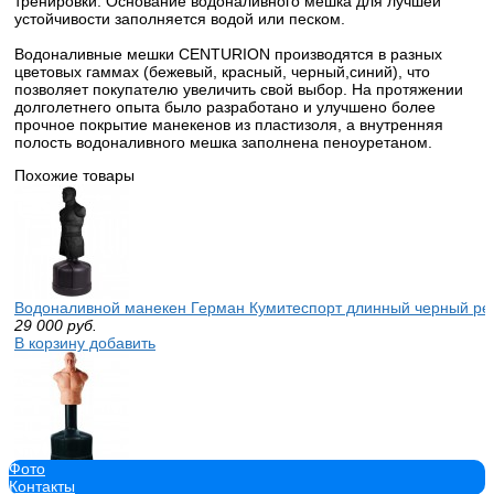
тренировки. Основание водоналивного мешка для лучшей
устойчивости заполняется водой или песком.
Водоналивные мешки CENTURION производятся в разных
цветовых гаммах (бежевый, красный, черный,синий), что
позволяет покупателю увеличить свой выбор. На протяжении
долголетнего опыта было разработано и улучшено более
прочное покрытие манекенов из пластизоля, а внутренняя
полость водоналивного мешка заполнена пеноуретаном.
Похожие товары
Водоналивной манекен Герман Кумитеспорт длинный черный ре
29 000
руб.
В корзину добавить
Фото
Водоналивной манекен Герман Кумитеспорт короткий телесный 
Контакты
24 500
руб.