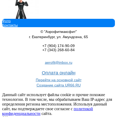
Фото
Контакты
Многофункциональный спарринг манекен VERSYS BOB 101694 s-
79 990
руб.
© "Аэрофитмаксфит"
В корзину добавить
г. Екатеринбург, ул. Амундсена, 65
+7 (904)
174-90-09
+7 (343)
268-60-84
aerofit@inbox.ru
Манекен водоналивной герман боксерский спортдоставка Adjust
(красн) CENTURION
Оплата онлайн
22 000
руб.
В корзину добавить
Перейти на основной сайт
Создание сайта UR66.RU
Данный сайт использует файлы cookie и прочие похожие
технологии. В том числе, мы обрабатываем Ваш IP-адрес для
определения региона местоположения. Используя данный
сайт, вы подтверждаете свое согласие с
политикой
Манекен водоналивной герман боксерский спортдоставка DFC д
конфиденциальности
сайта.
TLS-CT Centurion телесный Герман Спортдоставка