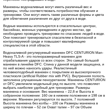
Манекены водоналивные могут иметь различный вес и
размеры, чтобы соответствовать потребностям обучения и
тренировки. Они могут иметь также различные формы и цвета
для облегчения различения их друг от друга в воде.
Водные манекены используются в спасательных центрах,
бассейнах, военных учреждениях и других местах, где
необходимо проводить тренировки по спасанию людей в воде.
Они помогают тренироваться спасателям в безопасной и
контролируемой среде и повышают квалификацию
специалистов в этой области.
Водоналивной регулируемый манекен DFC CENTURION Man-
Heavy TLS-A - это полноразмерный манекен для
отрабатывания ударов со всех сторон. Это самый большой
манекен в линейке DFC. Спина у данной модели защищена, и
по ней можно наносить удары. Реалистичный
человекоподобный манекен с покрытием из высокопрочного
пластизоля (artificial Rubber mix with PVC). Внутренняя полость
заполнена улучшенным пеноуретаном. Манекены CENTURION
от DFC увеличили модельный ряд по высоте, что позволяет
выбрать наиболее удобный для тренировки. Размеры
манекена и основания: Вес манекена – 22,8 кг Высота в
собранном положении: 160 см в нижнем положении и 198 см в
верхнем. Манекен регулируется по высоте, 7 положений
Высота манекена без колбы – 100 см Размеры манекена в
ширину по плечам – 52 см Охват талии – 97 см Объем