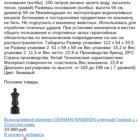
основания (колбы): 100 литров (можно залить воду, засыпать
песок, гравий) Размеры основания (колбы): высота 56 см,
диаметр 58 см Рекомендации по эксплуатации водоналивных
мешков: Ботинками и посторонними предметами по манекену
не бить. Не подпускать к манекену животных. Использовать для
отработки точечных ударов. При установке манекенов в местах
общего пользования и спортивных залах гарантийные
обязательства по механическим повреждениям на них не
распространяются. Габариты Размер упаковки: 112 х 54 х 33,5
см Размер упаковки 2: 61 х 58 х 58 см Вес упаковки: 15,2 кг Вес
упаковки 2: 11,5 кг Вес нетто: 22,8 кг Производство Бренд: DFC
Страна производства: Китай Технические характеристики
Материал поверхности: пластизоль Вес манекена: 22,8 кг
Диапазон регулировки по высоте: от 160 до 198 см ( 7 уровней)
Цвет: Бежевый
Похожие товары
Водоналивной манекен GERMAN MANEKEN длинный Герман с шо
Спортдоставка
33 990
руб.
В корзину добавить