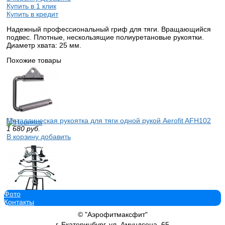
Купить в 1 клик
Купить в кредит
Надежный профессиональный гриф для тяги. Вращающийся
подвес. Плотные, нескользящие полиуретановые рукоятки.
Диаметр хвата: 25 мм.
Похожие товары
Металлическая рукоятка для тяги одной рукой Aerofit AFH102
1 680
руб.
В корзину добавить
Фото
Стойка для аксессуаров Aerofit AFCAS
Контакты
16 450
руб.
В корзину добавить
© "Аэрофитмаксфит"
г. Екатеринбург, ул. Амундсена, 65