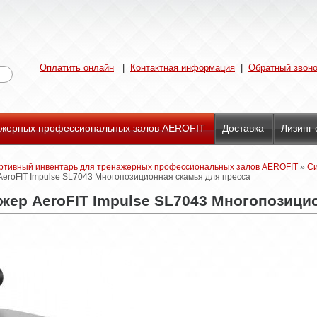
Оплатить онлайн
|
Контактная информация
|
Обратный звон
нажерных профессиональных залов AEROFIT
Доставка
Лизинг 
ртивный инвентарь для тренажерных профессиональных залов AEROFIT
»
Си
AeroFIT Impulse SL7043 Многопозиционная скамья для пресса
жер AeroFIT Impulse SL7043 Многопозици