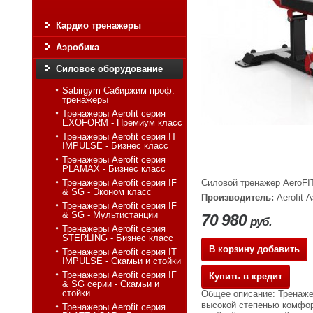
Кардио тренажеры
Аэробика
Силовое оборудование
Sabirgym Сабиржим проф.
тренажеры
Тренажеры Aerofit серия
EXOFORM - Премиум класс
Тренажеры Aerofit серия IT
IMPULSE - Бизнес класс
Тренажеры Aerofit серия
PLAMAX - Бизнес класс
Тренажеры Aerofit серия IF
Силовой тренажер AeroFI
& SG - Эконом класс
Производитель:
Aerofit
Тренажеры Aerofit серия IF
& SG - Мультистанции
70 980
руб.
Тренажеры Aerofit серия
STERLING - Бизнес класс
В корзину добавить
Тренажеры Aerofit серия IT
IMPULSE - Скамьи и стойки
Тренажеры Aerofit серия IF
Купить в кредит
& SG серии - Скамьи и
стойки
Общее описание: Тренаже
высокой степенью комфор
Тренажеры Aerofit серия