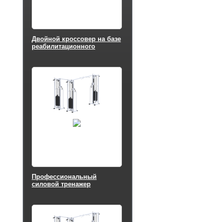
Двойной кроссовер на базе
реабилитационного
Потапова тренажера
Sabirgym
SG083.4*100*3530*2059*2400
стеки 4х100 кг s-dostavka
Профессиональный
силовой тренажер
Кроссовер + блочная рама
стек 3х75 кг Sabirgym
SG081.3*75*2200
екатеринбургспорт