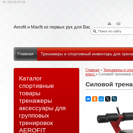
IP: 216.73.217.23
Aerofit и Maxfit из первых рук для Вас
Главная
Тренажеры и спортивный инвентарь для тре
Главная
»
Тренажеры и спо
класс
» Силовой тренажер 
Каталог
Силовой трена
спортивные
товары
тренажеры
аксессуары для
групповых
тренировок
AEROFIT