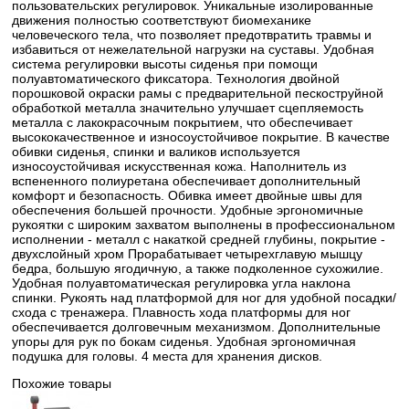
пользовательских регулировок. Уникальные изолированные
движения полностью соответствуют биомеханике
человеческого тела, что позволяет предотвратить травмы и
избавиться от нежелательной нагрузки на суставы. Удобная
система регулировки высоты сиденья при помощи
полуавтоматического фиксатора. Технология двойной
порошковой окраски рамы с предварительной пескоструйной
обработкой металла значительно улучшает сцепляемость
металла с лакокрасочным покрытием, что обеспечивает
высококачественное и износоустойчивое покрытие. В качестве
обивки сиденья, спинки и валиков используется
износоустойчивая искусственная кожа. Наполнитель из
вспененного полиуретана обеспечивает дополнительный
комфорт и безопасность. Обивка имеет двойные швы для
обеспечения большей прочности. Удобные эргономичные
рукоятки с широким захватом выполнены в профессиональном
исполнении - металл с накаткой средней глубины, покрытие -
двухслойный хром Прорабатывает четырехглавую мышцу
бедра, большую ягодичную, а также подколенное сухожилие.
Удобная полуавтоматическая регулировка угла наклона
спинки. Рукоять над платформой для ног для удобной посадки/
схода с тренажера. Плавность хода платформы для ног
обеспечивается долговечным механизмом. Дополнительные
упоры для рук по бокам сиденья. Удобная эргономичная
подушка для головы. 4 места для хранения дисков.
Похожие товары