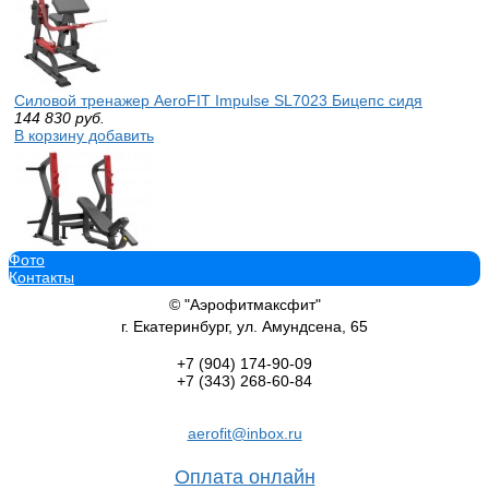
Силовой тренажер AeroFIT Impulse SL7023 Бицепс сидя
144 830
руб.
В корзину добавить
Фото
Силовой тренажер AeroFIT Impulse SL7029 Олимпийская скамья
Контакты
наклоном для жима роспитспорт swat blackstep proven quality
138 320
руб.
© "Аэрофитмаксфит"
В корзину добавить
г. Екатеринбург, ул. Амундсена, 65
+7 (904)
174-90-09
+7 (343)
268-60-84
aerofit@inbox.ru
Силовой тренажер AeroFIT Impulse SL7045+SL7045OPT Поднятие 
турник
Оплата онлайн
95 620
руб.