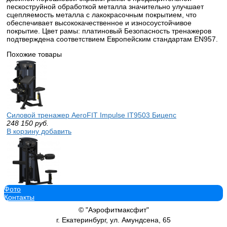
пескоструйной обработкой металла значительно улучшает
сцепляемость металла с лакокрасочным покрытием, что
обеспечивает высококачественное и износоустойчивое
покрытие. Цвет рамы: платиновый Безопасность тренажеров
подтверждена соответствием Европейским стандартам EN957.
Похожие товары
Силовой тренажер AeroFIT Impulse IT9503 Бицепс
248 150
руб.
В корзину добавить
Фото
Силовой тренажер AeroFIT Impulse IT9524 Дельтовидные
Контакты
513 380
руб.
В корзину добавить
© "Аэрофитмаксфит"
г. Екатеринбург, ул. Амундсена, 65