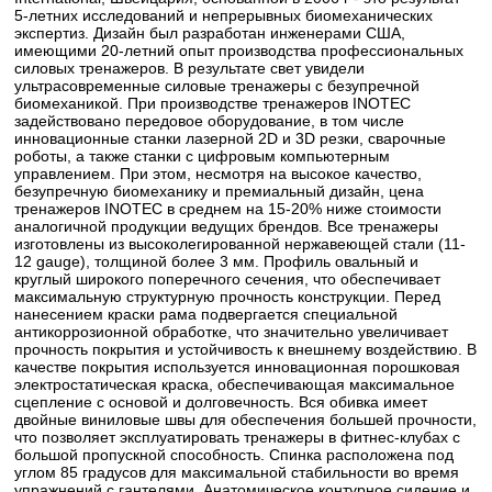
5-летних исследований и непрерывных биомеханических
экспертиз. Дизайн был разработан инженерами США,
имеющими 20-летний опыт производства профессиональных
силовых тренажеров. В результате свет увидели
ультрасовременные силовые тренажеры с безупречной
биомеханикой. При производстве тренажеров INOTEC
задействовано передовое оборудование, в том числе
инновационные станки лазерной 2D и 3D резки, сварочные
роботы, а также станки с цифровым компьютерным
управлением. При этом, несмотря на высокое качество,
безупречную биомеханику и премиальный дизайн, цена
тренажеров INOTEC в среднем на 15-20% ниже стоимости
аналогичной продукции ведущих брендов. Все тренажеры
изготовлены из высоколегированной нержавеющей стали (11-
12 gauge), толщиной более 3 мм. Профиль овальный и
круглый широкого поперечного сечения, что обеспечивает
максимальную структурную прочность конструкции. Перед
нанесением краски рама подвергается специальной
антикоррозионной обработке, что значительно увеличивает
прочность покрытия и устойчивость к внешнему воздействию. В
качестве покрытия используется инновационная порошковая
электростатическая краска, обеспечивающая максимальное
сцепление с основой и долговечность. Вся обивка имеет
двойные виниловые швы для обеспечения большей прочности,
что позволяет эксплуатировать тренажеры в фитнес-клубах с
большой пропускной способность. Спинка расположена под
углом 85 градусов для максимальной стабильности во время
упражнений с гантелями. Анатомическое контурное сидение и