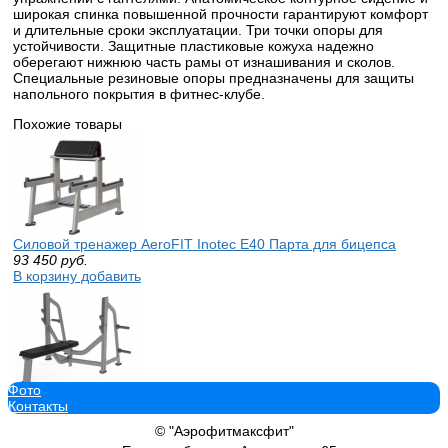
широкая спинка повышенной прочности гарантируют комфорт
и длительные сроки эксплуатации. Три точки опоры для
устойчивости. Защитные пластиковые кожуха надежно
оберегают нижнюю часть рамы от изнашивания и сколов.
Специальные резиновые опоры предназначены для защиты
напольного покрытия в фитнес-клубе.
Похожие товары
Силовой тренажер AeroFIT Inotec E40 Парта для бицепса
93 450
руб.
В корзину добавить
Фото
Силовой тренажер AeroFIT Inotec E32A Опция для олимпийских с
Контакты
44 100
руб.
В корзину добавить
© "Аэрофитмаксфит"