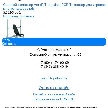
Силовой тренажер AeroFIT Impulse IFCR Тренажер для икронож
миртренажеров рф
31 150
руб.
В корзину добавить
Фото
Контакты
Силовой тренажер AeroFIT Impulse IFOB Олимпийская, многопо
50 960
руб.
© "Аэрофитмаксфит"
В корзину добавить
г. Екатеринбург, ул. Амундсена, 65
+7 (904)
174-90-09
+7 (343)
268-60-84
aerofit@inbox.ru
Силовой тренажер AeroFIT Impulse IFSS Стойка для приседаprove
52 220
руб.
Оплата онлайн
В корзину добавить
Перейти на основной сайт
Создание сайта UR66.RU
Данный сайт использует файлы cookie и прочие похожие