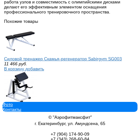
работа узлов и совместимость с олимпийскими дисками
делают его эффективным элементом оснащения
профессионального тренировочного пространства.
Похожие товары
Силовой тренажер Скамья-регенератор Sabirgym SG003
11 466
руб.
В корзину добавить
Фото
Профессиональный силовой тренажер Бицепс-трицепс маятнико
Контакты
vasil
46 570
руб.
© "Аэрофитмаксфит"
В корзину добавить
г. Екатеринбург, ул. Амундсена, 65
+7 (904)
174-90-09
+7 (343)
268-60-84