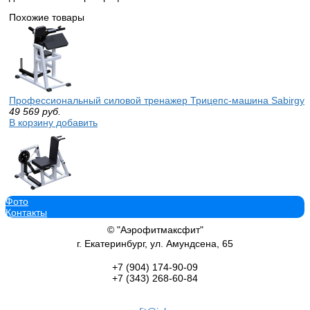
Похожие товары
Профессиональный силовой тренажер Трицепс-машина Sabirgy
49 569
руб.
В корзину добавить
Фото
Профессиональный силовой тренажер Сгибание-разгибание ног
Контакты
роспитспорт
78 587
руб.
© "Аэрофитмаксфит"
В корзину добавить
г. Екатеринбург, ул. Амундсена, 65
+7 (904)
174-90-09
+7 (343)
268-60-84