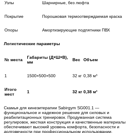
Узлы
Шарнирные, без люфта
Покрытие
Порошковая термоотверждаемая краска
Опоры
Амортизирующие подпятники ПВХ
Логистические параметры
Габариты (Д×Ш×В),
№ места
Вес
Объем
мм
1
1500×500×500
32 кг
0,38 м³
Итого
1
32 кг
0,38 м³
мест
Скамья для кинезитерапии Sabirgym SG001.1 —
функциональное и надежное решение для силовых и
реабилитационных тренировок. Продуманная система
регулировок, жесткая конструкция и качественные материалы
обеспечивают высокий уровень комфорта, безопасности и
долговечности при профессиональном использовании.