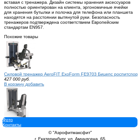
вставая с тренажера. Дизайн системы хранения аксессуаров
полностью ориентирован на клиента, эргономичные ячейки
для хранения бутылки и полочка для телефона или планшета
находятся на расстоянии вытянутой руки. Безопасность
тренажеров подтверждена соответствием Европейским
стандартам EN957.
Похожие товары
Силовой тренажер AeroFIT ExoForm FE9703 Бицепс роспитспорт
427 000
руб.
В корзину добавить
Фото
Силовой тренажер AeroFIT ExoForm FE9708 Сведение/Разведени
Контакты
414 890
руб.
В корзину добавить
© "Аэрофитмаксфит"
г. Екатеринбург, ул. Амундсена, 65