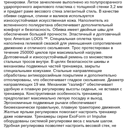
тренировки. Литое зачехление выполнено из полупрозрачного
ударопрочного акрилового пластика с толщиной стенки 3,2 мм
и придает раме весового стека элегантный стиль. В качестве
обивки сиденья, спинки и валиков используется
износоустойчивая искусственная кожа. Наполнитель из
вспененного полиуретана обеспечивает дополнительный
комфорт и безопасность. Обивка имеет двойные швы для
обеспечения большей прочности. Эластичный и долговечный
трос American LOOS ™. Специальная оплетка троса
наполнена гелиевой смазкой для уменьшения сопротивления
движению и отличного скольжения. Трос протестирован в
течение 250000 циклов при максимальной нагрузке.
Долговечный и износоустойчивый ремень со множеством
стальных тросов внутри. В целях безопасности шкивы и
механизмы подвижных частей тренажера, закрыты
специальными кожухами. Стальные направляющие
обработаны антикоррозийным покрытием и дополнительно
отполированы, что обеспечивает гладкое скольжение. Диаметр
направляющих 19 мм. Механизм "газлифт" обеспечивает
удобную и плавную регулировку высоты сиденья, не вставая с
тренажера. Конструктивная особенность тренажера
предполагает максимально легкую посадку и выход.
Эргономичные подвижные рычаги обеспечивают
биомеханически правильную, плавную траекторию движения.
Желтые ярлыки регулировок помогают настроить тренажер
даже новичкам. Тренажеры серии ExoForm от Impulse
оборудованы системой регулировки веса с малым шагом.
Удобная регулировка позволяет настроить весовой стек, не