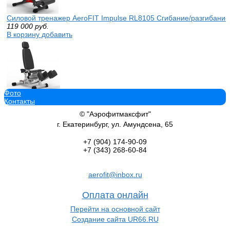
Силовой тренажер AeroFIT Impulse RL8105 Сгибание/разгибание
119 000
руб.
В корзину добавить
Фото
Силовой тренажер AeroFIT Impulse RL8108 Сведение/разведение
Контакты
119 000
руб.
В корзину добавить
© "Аэрофитмаксфит"
г. Екатеринбург, ул. Амундсена, 65
+7 (904)
174-90-09
+7 (343)
268-60-84
Силовой тренажер AeroFIT Impulse RL8102 Жим над головой / Тя
aerofit@inbox.ru
119 000
руб.
В корзину добавить
Оплата онлайн
Перейти на основной сайт
Создание сайта UR66.RU